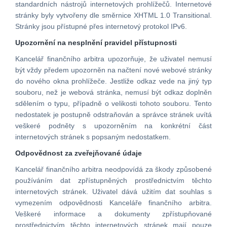
standardních nástrojů internetových prohlížečů. Internetové
stránky byly vytvořeny dle směrnice XHTML 1.0 Transitional.
Stránky jsou přístupné přes internetový protokol IPv6.
Upozornění na nesplnění pravidel přístupnosti
Kancelář finančního arbitra upozorňuje, že uživatel nemusí
být vždy předem upozorněn na načtení nové webové stránky
do nového okna prohlížeče. Jestliže odkaz vede na jiný typ
souboru, než je webová stránka, nemusí být odkaz doplněn
sdělením o typu, případně o velikosti tohoto souboru. Tento
nedostatek je postupně odstraňován a správce stránek uvítá
veškeré podněty s upozorněním na konkrétní část
internetových stránek s popsaným nedostatkem.
Odpovědnost za zveřejňované údaje
Kancelář finančního arbitra neodpovídá za škody způsobené
používáním dat zpřístupněných prostřednictvím těchto
internetových stránek. Uživatel dává užitím dat souhlas s
vymezením odpovědnosti Kanceláře finančního arbitra.
Veškeré informace a dokumenty zpřístupňované
prostřednictvím těchto internetových stránek mají pouze