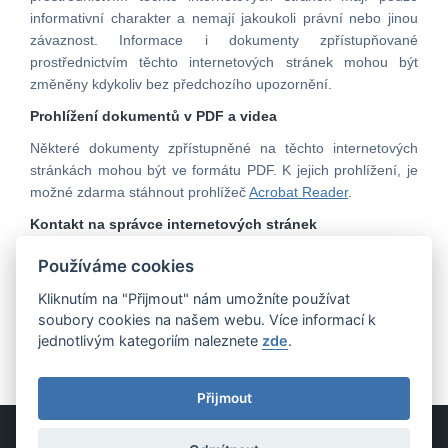
informativní charakter a nemají jakoukoli právní nebo jinou
závaznost. Informace i dokumenty zpřístupňované
prostřednictvím těchto internetových stránek mohou být
změněny kdykoliv bez předchozího upozornění.
Prohlížení dokumentů v PDF a videa
Některé dokumenty zpřístupněné na těchto internetových
stránkách mohou být ve formátu PDF. K jejich prohlížení, je
možné zdarma stáhnout prohlížeč
Acrobat Reader
.
Kontakt na správce internetových stránek
Pokud budete mít s přístupností obsahu internetových
Používáme cookies
stránek či s jejich používáním jakýkoliv problém, kontaktujte
Kliknutím na "Přijmout" nám umožníte používat
Bc. Gabrielu Dufkovou, která je pověřena správou
soubory cookies na našem webu. Více informací k
internetových stránek Kanceláře finančního arbitra:
jednotlivým kategoriím naleznete
zde
.
dufkova@finarbitr.cz
, 257 042 082.
Přijmout
Mapa stránek
|
Prohlášení o přístupnosti