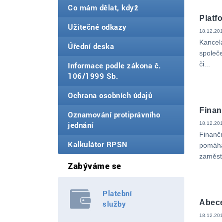
Co mám dělat, když
Platf
Užitečné odkazy
18.12.201
Kancel
Úřední deska
společe
či...
Informace podle zákona č.
106/1999 Sb.
Ochrana osobních údajů
Fina
Oznamování protiprávního
jednání
18.12.201
Finanč
Kalkulátor RPSN
pomáha
zaměst
Zabýváme se
Platební
Abece
služby
18.12.201