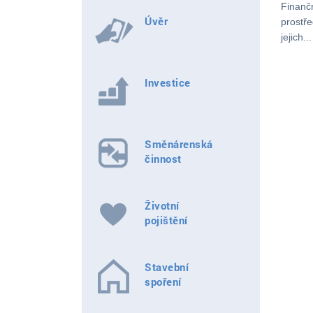
Finanč
Úvěr
prostř
jejich...
Investice
Směnárenská
činnost
Životní
pojištění
Stavební
spoření