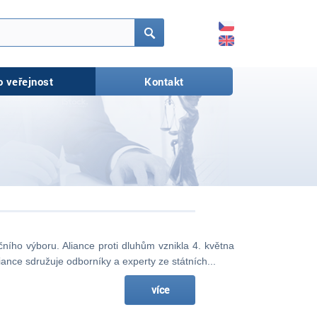
CZ
EN
Hledat
o veřejnost
Kontakt
čního výboru. Aliance proti dluhům vznikla 4. května
ance sdružuje odborníky a experty ze státních...
více