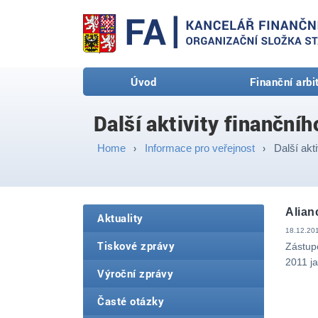
Úvod
Finanční arbi
Další aktivity finančníh
Home
Informace pro veřejnost
Další akti
Alian
Aktuality
18.12.201
Tiskové zprávy
Zástupc
2011 ja
Výroční zprávy
Časté otázky