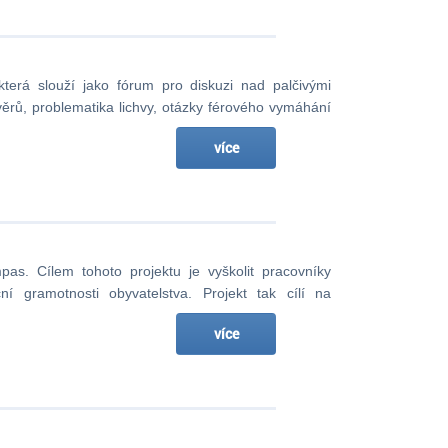
která slouží jako fórum pro diskuzi nad palčivými
věrů, problematika lichvy, otázky férového vymáhání
více
pas. Cílem tohoto projektu je vyškolit pracovníky
ní gramotnosti obyvatelstva. Projekt tak cílí na
více