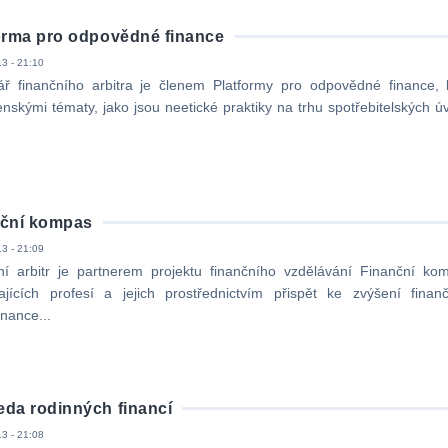
orma pro odpovědné finance
3 - 21:10
ář finančního arbitra je členem Platformy pro odpovědné finance, 
nskými tématy, jako jsou neetické praktiky na trhu spotřebitelských ú
nční kompas
3 - 21:09
ní arbitr je partnerem projektu finančního vzdělávání Finanční kom
jících profesí a jejich prostřednictvím přispět ke zvýšení finanč
nance...
da rodinných financí
3 - 21:08